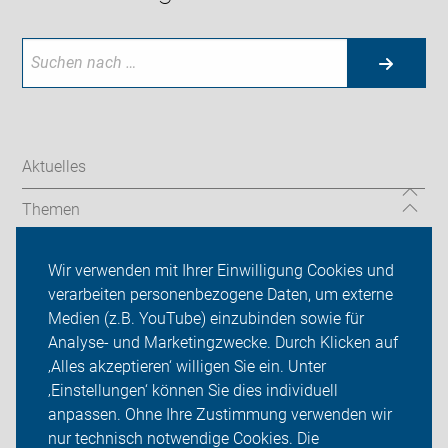
Aktuelles
Themen
Serviceangebot
Wir verwenden mit Ihrer Einwilligung Cookies und
verarbeiten personenbezogene Daten, um externe
ADFC Herten
Medien (z.B. YouTube) einzubinden sowie für
Analyse- und Marketingzwecke. Durch Klicken auf
Sei dabei
‚Alles akzeptieren‘ willigen Sie ein. Unter
Presse
‚Einstellungen‘ können Sie dies individuell
anpassen. Ohne Ihre Zustimmung verwenden wir
Login
nur technisch notwendige Cookies. Die