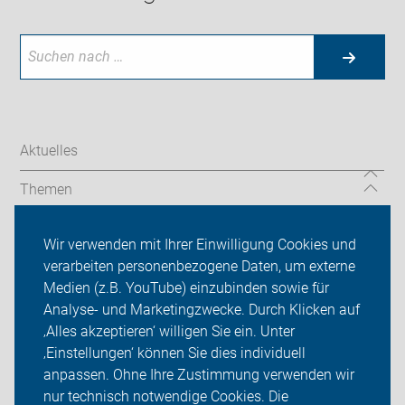
Aktuelles
Themen
Serviceangebot
Wir verwenden mit Ihrer Einwilligung Cookies und
verarbeiten personenbezogene Daten, um externe
ADFC Herten
Medien (z.B. YouTube) einzubinden sowie für
Analyse- und Marketingzwecke. Durch Klicken auf
Sei dabei
‚Alles akzeptieren‘ willigen Sie ein. Unter
Presse
‚Einstellungen‘ können Sie dies individuell
anpassen. Ohne Ihre Zustimmung verwenden wir
Login
nur technisch notwendige Cookies. Die