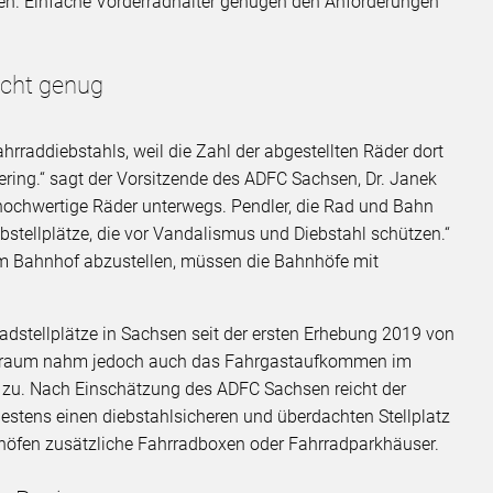
hen. Einfache Vorderradhalter genügen den Anforderungen
icht genug
rraddiebstahls, weil die Zahl der abgestellten Räder dort
 gering.“ sagt der Vorsitzende des ADFC Sachsen, Dr. Janek
ochwertige Räder unterwegs. Pendler, die Rad und Bahn
stellplätze, die vor Vandalismus und Diebstahl schützen.“
m Bahnhof abzustellen, müssen die Bahnhöfe mit
radstellplätze in Sachsen seit der ersten Erhebung 2019 von
eitraum nahm jedoch auch das Fahrgastaufkommen im
 zu. Nach Einschätzung des ADFC Sachsen reicht der
estens einen diebstahlsicheren und überdachten Stellplatz
höfen zusätzliche Fahrradboxen oder Fahrradparkhäuser.