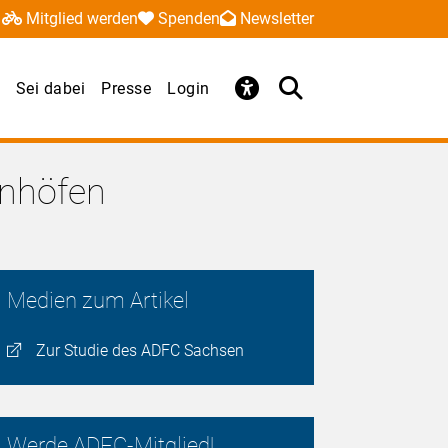
Mitglied werden
Spenden
Newsletter
Sei dabei
Presse
Login
hnhöfen
Medien zum Artikel
Zur Studie des ADFC Sachsen
Werde ADFC-Mitglied!