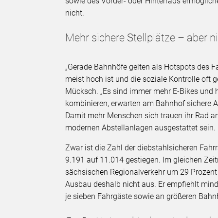
sowie des Vorder- oder Hinterrads ermöglic
nicht.
Mehr sichere Stellplätze – aber n
„Gerade Bahnhöfe gelten als Hotspots des Fah
meist hoch ist und die soziale Kontrolle oft
Mücksch. „Es sind immer mehr E-Bikes und h
kombinieren, erwarten am Bahnhof sichere Ab
Damit mehr Menschen sich trauen ihr Rad a
modernen Abstellanlagen ausgestattet sein.
Zwar ist die Zahl der diebstahlsicheren Fahr
9.191 auf 11.014 gestiegen. Im gleichen Z
sächsischen Regionalverkehr um 29 Prozent
Ausbau deshalb nicht aus. Er empfiehlt mind
je sieben Fahrgäste sowie an größeren Bahn