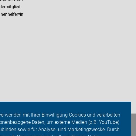
dermitglied
nenhelfer*in
verwenden mit Ihrer Einwilligung Cookies und verarbeiten
onenbezogene Daten, um externe Medien (z.B. YouTube)
ubinden sowie für Analyse- und Marketingzwecke. Durch