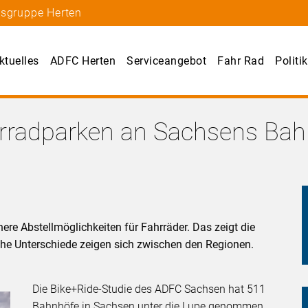
tsgruppe Herten
ktuelles
ADFC Herten
Serviceangebot
Fahr Rad
Politik
rradparken an Sachsens Ba
ere Abstellmöglichkeiten für Fahrräder. Das zeigt die
he Unterschiede zeigen sich zwischen den Regionen.
Die Bike+Ride-Studie des ADFC Sachsen hat 511
Bahnhöfe in Sachsen unter die Lupe genommen.