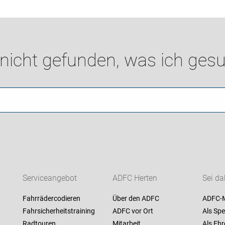
 nicht gefunden, was ich gesu
Serviceangebot
ADFC Herten
Sei da
Fahrrädercodieren
Über den ADFC
ADFC-M
Fahrsicherheitstraining
ADFC vor Ort
Als Spe
Radtouren
Mitarbeit
Als Ehr